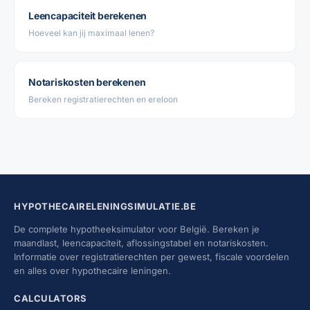
Leencapaciteit berekenen
Hoeveel kan jij maximaal lenen?
Notariskosten berekenen
Bereken registratierechten en ereloon
HYPOTHECAIRELENINGSIMULATIE.BE
De complete hypotheeksimulator voor België. Bereken je
maandlast, leencapaciteit, aflossingstabel en notariskosten.
Informatie over registratierechten per gewest, fiscale voordelen
en alles over hypothecaire leningen.
CALCULATORS